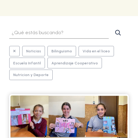
Buscar
Type your input data here
Noticias
Bilinguismo
Vida en el liceo
Escuela Infantil
Aprendizaje Cooperativo
Nutricion y Deporte