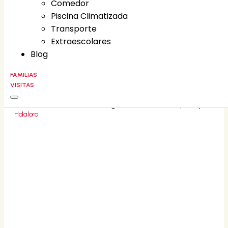
Comedor
Comedor
Piscina Climatizada
Piscina Climatizada
Transporte
Transporte
Extraescolares
Extraescolares
Blog
Blog
FAMILIAS
VISITAS
FAMILIAS
CONTACT
©
2026
Liceo Villa Fontana • All rights reserved • Developed by
Holaloro