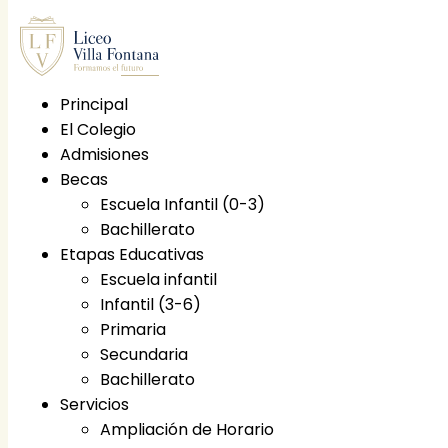
Principal
El Colegio
Principal
Admisiones
El Colegio
Becas
Etapas educativas
Escuela Infantil (0-3)
Escuela infantil
Bachillerato
Infantil (3-6)
Etapas Educativas
Primaria
Escuela infantil
Secundaria
Infantil (3-6)
Bachillerato
Primaria
Becas
Secundaria
Escuela Infantil (0-3)
Bachillerato
Bachillerato
Servicios
Servicios
Ampliación de Horario
Ampliación de Horario