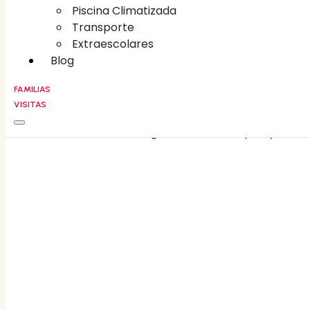
Piscina Climatizada
Piscina Climatizada
Transporte
Transporte
Extraescolares
Extraescolares
Blog
Blog
FAMILIAS
VISITAS
FAMILIAS
CONTACT
©
2026
Liceo Villa Fontana • All rights reserved • Developed by
Holaloro