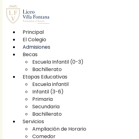
Principal
El Colegio
Principal
Admisiones
El Colegio
Becas
Etapas educativas
Escuela Infantil (0-3)
Escuela infantil
Bachillerato
Infantil (3-6)
Etapas Educativas
Primaria
Escuela infantil
Secundaria
Infantil (3-6)
Bachillerato
Primaria
Becas
Secundaria
Escuela Infantil (0-3)
Bachillerato
Bachillerato
Servicios
Servicios
Ampliación de Horario
Ampliación de Horario
Comedor
Comedor