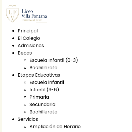
Principal
El Colegio
Principal
Admisiones
El Colegio
Becas
Etapas educativas
Escuela Infantil (0-3)
Escuela infantil
Bachillerato
Infantil (3-6)
Etapas Educativas
Primaria
Escuela infantil
Secundaria
Infantil (3-6)
Bachillerato
Primaria
Becas
Secundaria
Escuela Infantil (0-3)
Bachillerato
Bachillerato
Servicios
Servicios
Ampliación de Horario
Ampliación de Horario