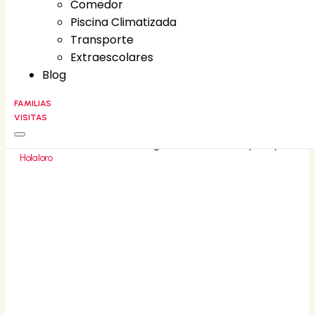
Comedor
Comedor
Piscina Climatizada
Piscina Climatizada
Transporte
Transporte
Extraescolares
Extraescolares
Blog
Blog
FAMILIAS
VISITAS
FAMILIAS
CONTACT
©
2026
Liceo Villa Fontana • All rights reserved • Developed by
Holaloro