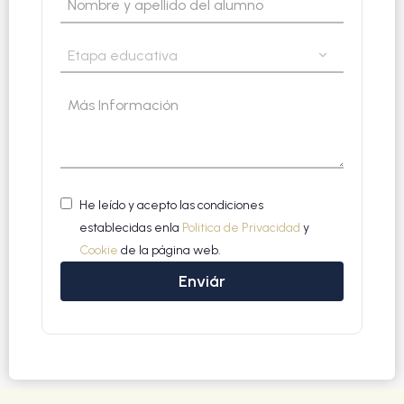
Type your input data here
SELECCIONE ETAPA
Type your input data here
Label
Type your input data here
He leído y acepto las condiciones
establecidas enla
Politica de Privacidad
y
Cookie
de la página web.
Enviár