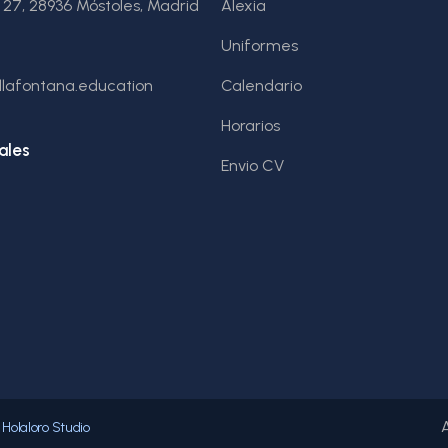
, 27, 28936 Móstoles, Madrid
Alexia
Uniformes
illafontana.education
Calendario
Horarios
ales
Envio CV
y
Holaloro Studio