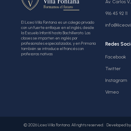
Av. Carlos V
916 45 92 11
El Liceo Villa Fontana es un colegio privado
info@liceov
con un fuerte enfoque en el inglés, desde
la Escuela Infantil hasta Bachillerato. Las
clases se imparten en inglés por
Redes Soci
profesionales especializados, y en Primaria
también se introduce el francés con
profesoras nativas
Facebook
Twitter
Instagram
Vimeo
©
2026
Liceo Villa Fontana. All rights reserved. • Developed b