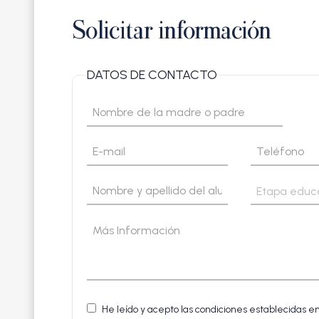
Solicitar información
DATOS DE CONTACTO
Label
Type your input data here
Label
Label
Type your input data here
Type your input 
Label
SELECCIONE E
Type your input data here
Type your input 
Label
Type your input data here
He leído y acepto las condiciones establecidas e