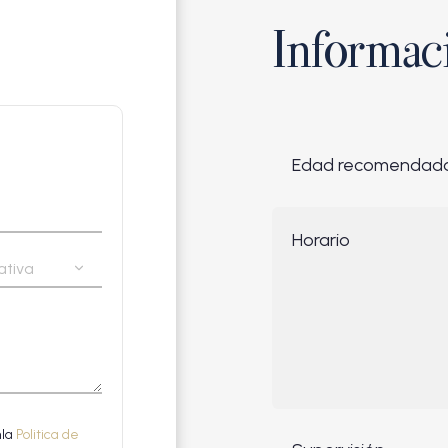
Informac
Edad recomendad
Horario
data here
TAPA
data here
nla
Politica de