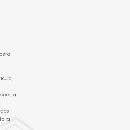
hasta
rículo
 lunes a
adas
ta la