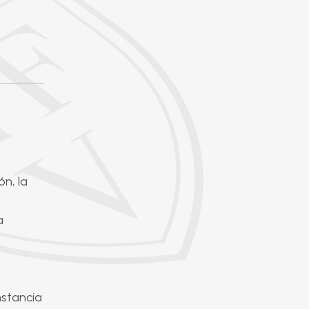
ón, la
a
onstancia