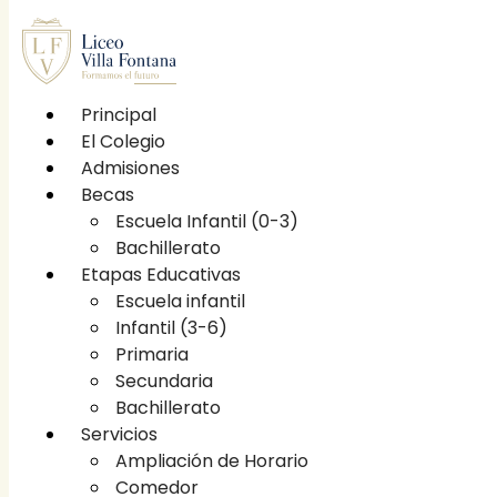
Principal
El Colegio
Principal
Admisiones
El Colegio
Becas
Etapas educativas
Escuela Infantil (0-3)
Escuela infantil
Bachillerato
Infantil (3-6)
Etapas Educativas
Primaria
Escuela infantil
Secundaria
Infantil (3-6)
Bachillerato
Primaria
Becas
Secundaria
Escuela Infantil (0-3)
Bachillerato
Bachillerato
Servicios
Servicios
Ampliación de Horario
Ampliación de Horario
Comedor
Comedor