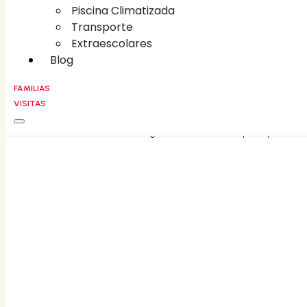
Piscina Climatizada
Piscina Climatizada
Transporte
Transporte
Extraescolares
Extraescolares
Blog
Blog
FAMILIAS
VISITAS
FAMILIAS
CONTACT
©
2026
Liceo Villa Fontana • All rights reserved • Developed by
Holaloro