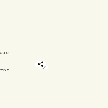
do el
van a