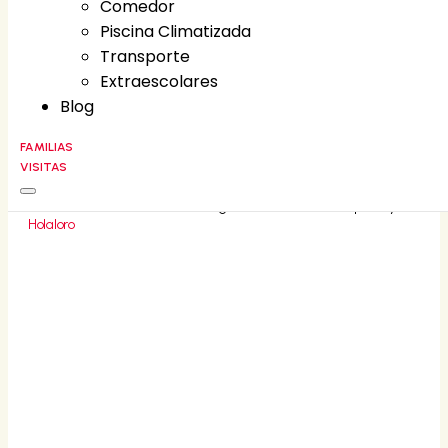
Comedor
Comedor
Piscina Climatizada
Piscina Climatizada
Transporte
Transporte
Extraescolares
Extraescolares
Blog
Blog
FAMILIAS
VISITAS
FAMILIAS
CONTACT
©
2026
Liceo Villa Fontana • All rights reserved • Developed by
Holaloro