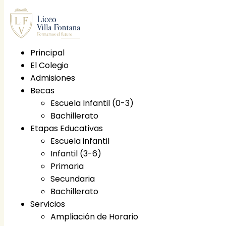
Principal
El Colegio
Principal
Admisiones
El Colegio
Becas
Etapas educativas
Escuela Infantil (0-3)
Escuela infantil
Bachillerato
Infantil (3-6)
Etapas Educativas
Primaria
Escuela infantil
Secundaria
Infantil (3-6)
Bachillerato
Primaria
Becas
Secundaria
Escuela Infantil (0-3)
Bachillerato
Bachillerato
Servicios
Servicios
Ampliación de Horario
Ampliación de Horario