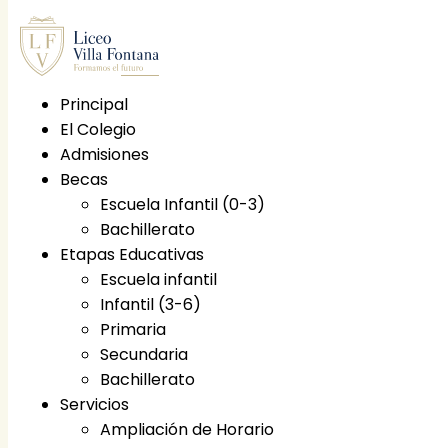
Principal
El Colegio
Principal
Admisiones
El Colegio
Becas
Etapas educativas
Escuela Infantil (0-3)
Escuela infantil
Bachillerato
Infantil (3-6)
Etapas Educativas
Primaria
Escuela infantil
Secundaria
Infantil (3-6)
Bachillerato
Primaria
Becas
Secundaria
Escuela Infantil (0-3)
Bachillerato
Bachillerato
Servicios
Servicios
Ampliación de Horario
Ampliación de Horario