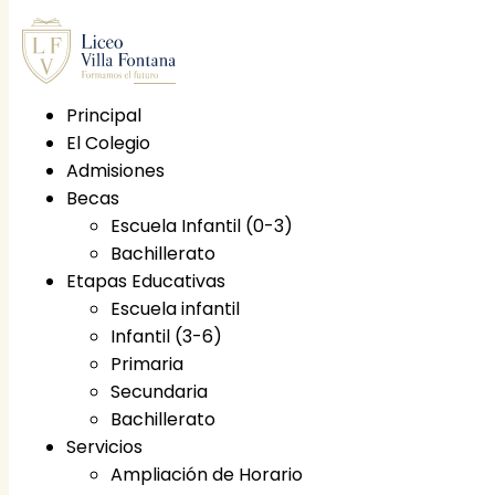
Principal
El Colegio
Principal
Admisiones
El Colegio
Becas
Etapas educativas
Escuela Infantil (0-3)
Escuela infantil
Bachillerato
Infantil (3-6)
Etapas Educativas
Primaria
Escuela infantil
Secundaria
Infantil (3-6)
Bachillerato
Primaria
Becas
Secundaria
Escuela Infantil (0-3)
Bachillerato
Bachillerato
Servicios
Servicios
Ampliación de Horario
Ampliación de Horario