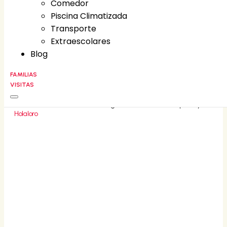
Comedor
Comedor
Piscina Climatizada
Piscina Climatizada
Transporte
Transporte
Extraescolares
Extraescolares
Blog
Blog
FAMILIAS
VISITAS
FAMILIAS
CONTACT
©
2026
Liceo Villa Fontana • All rights reserved • Developed by
Holaloro