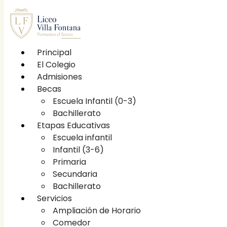
Principal
El Colegio
Principal
Admisiones
El Colegio
Becas
Etapas educativas
Escuela Infantil (0-3)
Escuela infantil
Bachillerato
Infantil (3-6)
Etapas Educativas
Primaria
Escuela infantil
Secundaria
Infantil (3-6)
Bachillerato
Primaria
Becas
Secundaria
Escuela Infantil (0-3)
Bachillerato
Bachillerato
Servicios
Servicios
Ampliación de Horario
Ampliación de Horario
Comedor
Comedor