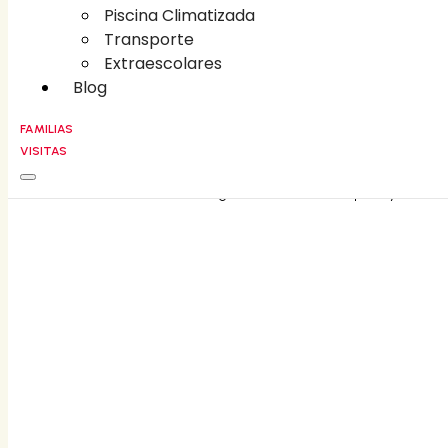
Piscina Climatizada
Piscina Climatizada
Transporte
Transporte
Extraescolares
Extraescolares
Blog
Blog
FAMILIAS
VISITAS
FAMILIAS
CONTACT
©
2026
Liceo Villa Fontana • All rights reserved • Developed by
Holaloro