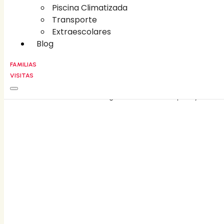
Piscina Climatizada
Piscina Climatizada
Transporte
Transporte
Extraescolares
Extraescolares
Blog
Blog
FAMILIAS
VISITAS
FAMILIAS
CONTACT
©
2026
Liceo Villa Fontana • All rights reserved • Developed by
Holaloro