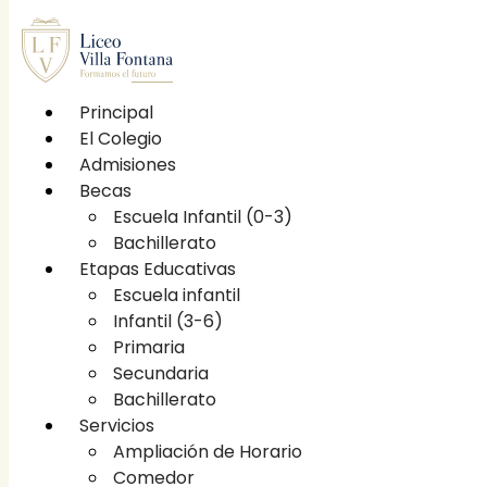
Principal
El Colegio
Principal
Admisiones
El Colegio
Becas
Etapas educativas
Escuela Infantil (0-3)
Escuela infantil
Bachillerato
Infantil (3-6)
Etapas Educativas
Primaria
Escuela infantil
Secundaria
Infantil (3-6)
Bachillerato
Primaria
Becas
Secundaria
Escuela Infantil (0-3)
Bachillerato
Bachillerato
Servicios
Servicios
Ampliación de Horario
Ampliación de Horario
Comedor
Comedor