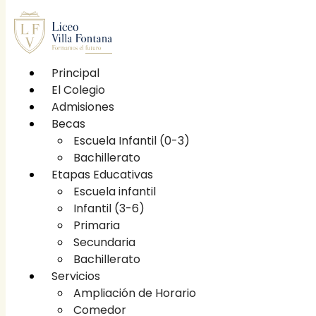
Principal
El Colegio
Principal
Admisiones
El Colegio
Becas
Etapas educativas
Escuela Infantil (0-3)
Escuela infantil
Bachillerato
Infantil (3-6)
Etapas Educativas
Primaria
Escuela infantil
Secundaria
Infantil (3-6)
Bachillerato
Primaria
Becas
Secundaria
Escuela Infantil (0-3)
Bachillerato
Bachillerato
Servicios
Servicios
Ampliación de Horario
Ampliación de Horario
Comedor
Comedor