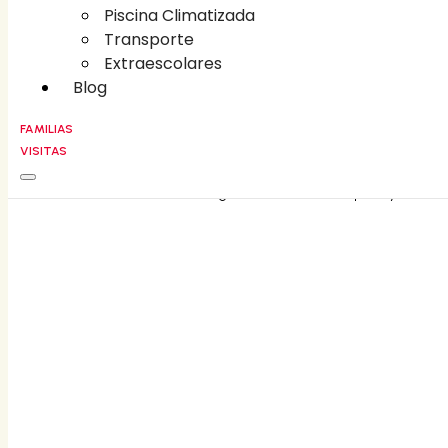
Piscina Climatizada
Piscina Climatizada
Transporte
Transporte
Extraescolares
Extraescolares
Blog
Blog
FAMILIAS
VISITAS
FAMILIAS
CONTACT
©
2026
Liceo Villa Fontana • All rights reserved • Developed by
Holaloro